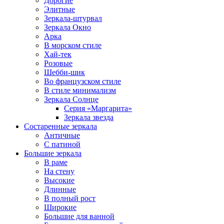
Дорогие
Элитные
Зеркала-штурвал
Зеркала Окно
Арка
В морском стиле
Хай-тек
Розовые
Шебби-шик
Во французском стиле
В стиле минимализм
Зеркала Солнце
Серия «Маргарита»
Зеркала звезда
Состаренные зеркала
Античные
С патиной
Большие зеркала
В раме
На стену
Высокие
Длинные
В полный рост
Широкие
Большие для ванной