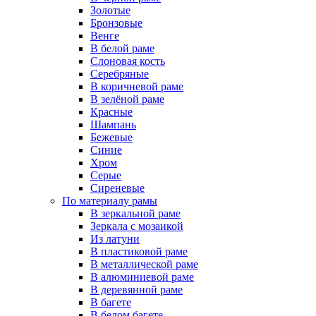
Золотые
Бронзовые
Венге
В белой раме
Слоновая кость
Серебряные
В коричневой раме
В зелёной раме
Красные
Шампань
Бежевые
Синие
Хром
Серые
Сиреневые
По материалу рамы
В зеркальной раме
Зеркала с мозаикой
Из латуни
В пластиковой раме
В металлической раме
В алюминиевой раме
В деревянной раме
В багете
В белом багете