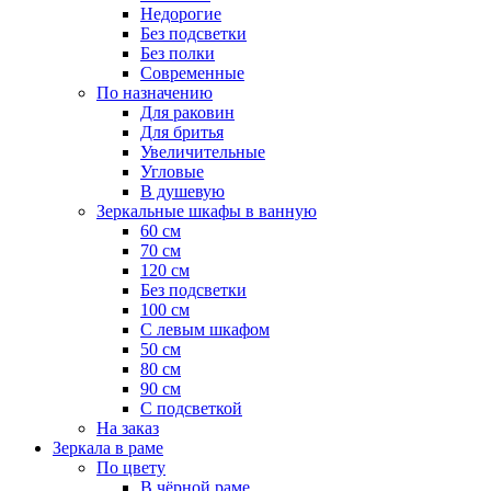
Недорогие
Без подсветки
Без полки
Современные
По назначению
Для раковин
Для бритья
Увеличительные
Угловые
В душевую
Зеркальные шкафы в ванную
60 см
70 см
120 см
Без подсветки
100 см
С левым шкафом
50 см
80 см
90 см
С подсветкой
На заказ
Зеркала в раме
По цвету
В чёрной раме