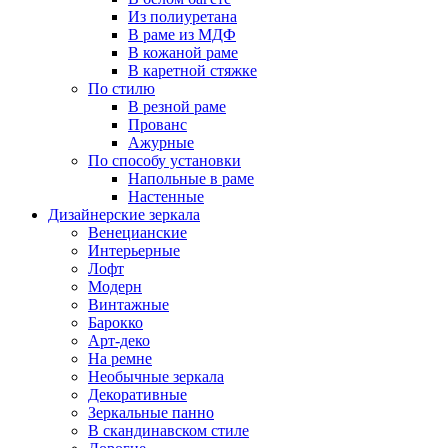
Из полиуретана
В раме из МДФ
В кожаной раме
В каретной стяжке
По стилю
В резной раме
Прованс
Ажурные
По способу установки
Напольные в раме
Настенные
Дизайнерские зеркала
Венецианские
Интерьерные
Лофт
Модерн
Винтажные
Барокко
Арт-деко
На ремне
Необычные зеркала
Декоративные
Зеркальные панно
В скандинавском стиле