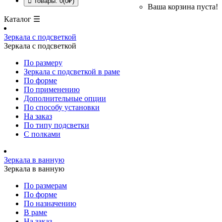
Товары: 0(0₽)
Ваша корзина пуста!
Каталог ☰
Зеркала с подсветкой
Зеркала с подсветкой
По размеру
Зеркала с подсветкой в раме
По форме
По применению
Дополнительные опции
По способу установки
На заказ
По типу подсветки
С полками
Зеркала в ванную
Зеркала в ванную
По размерам
По форме
По назначению
В раме
На заказ