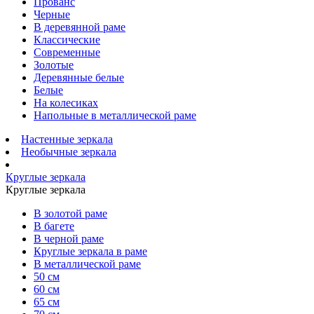
Прованс
Черные
В деревянной раме
Классические
Современные
Золотые
Деревянные белые
Белые
На колесиках
Напольные в металлической раме
Настенные зеркала
Необычные зеркала
Круглые зеркала
Круглые зеркала
В золотой раме
В багете
В черной раме
Круглые зеркала в раме
В металлической раме
50 см
60 см
65 см