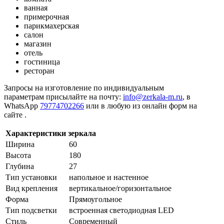
ванная
примерочная
парикмахерская
салон
магазин
отель
гостиница
ресторан
Запросы на изготовление по индивидуальным
параметрам присылайте на почту:
info@zerkala-m.ru
, в
WhatsApp
79774702266
или в любую из онлайн форм на
сайте .
Характеристики зеркала
Ширина
60
Высота
180
Глубина
27
Тип установки
напольное и настенное
Вид крепления
вертикальное/горизонтальное
Форма
Прямоугольное
Тип подсветки
встроенная светодиодная LED
Стиль
Cовременный