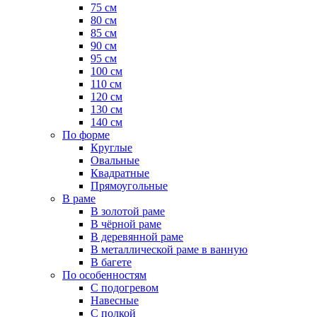
75 см
80 см
85 см
90 см
95 см
100 см
110 см
120 см
130 см
140 см
По форме
Круглые
Овальные
Квадратные
Прямоугольные
В раме
В золотой раме
В чёрной раме
В деревянной раме
В металлической раме в ванную
В багете
По особенностям
С подогревом
Навесные
С полкой