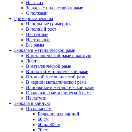
На заказ
Зеркала с подсветкой в раме
С полками
Гримерные зеркала
Напольные гримерные
В полный рост
Настенные
Настольные
Без рамы
Зеркала в металлической раме
В металлической раме в ванную
Лофт
В металлической раме
В золотой металлической раме
В тонкой металлической раме
В черной металлической раме
Напольные в металлической раме
Овальные в металлической раме
Из латуни
Зеркала в ванную
По размерам
Большие для ванной
60 см
60 на 80 см
70 см