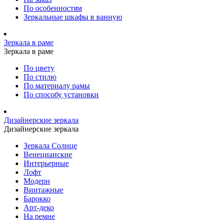
По особенностям
Зеркальные шкафы в ванную
Зеркала в раме
Зеркала в раме
По цвету
По стилю
По материалу рамы
По способу установки
Дизайнерские зеркала
Дизайнерские зеркала
Зеркала Солнце
Венецианские
Интерьерные
Лофт
Модерн
Винтажные
Барокко
Арт-деко
На ремне