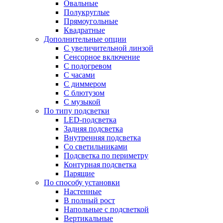
Овальные
Полукруглые
Прямоугольные
Квадратные
Дополнительные опции
C увеличительной линзой
Сенсорное включение
С подогревом
С часами
С диммером
С блютузом
С музыкой
По типу подсветки
LED-подсветка
Задняя подсветка
Внутренняя подсветка
Со светильниками
Подсветка по периметру
Контурная подсветка
Парящие
По способу установки
Настенные
В полный рост
Напольные с подсветкой
Вертикальные