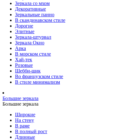
Зеркала со мхом
Декоративные
Зеркальные панно
В скандинавском стиле
Дорогие
Элитные
Зеркала-штурвал
Зеркала Окно
Арка
В морском стиле
Хай-тек
Розовые
Шебби-шик
Во французском стиле
В стиле минимализм
Большие зеркала
Большие зеркала
Широкие
На стену
В раме
В полный рост
Длинные